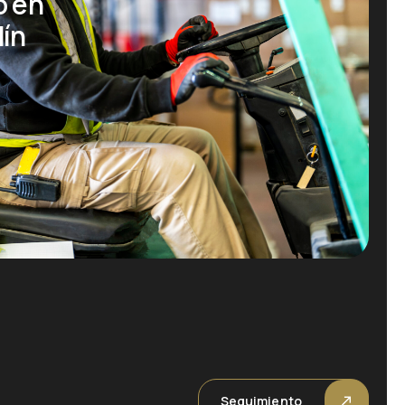
o en
dín
Seguimiento