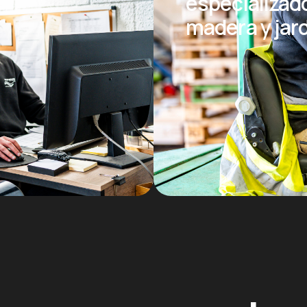
especializad
madera y jar