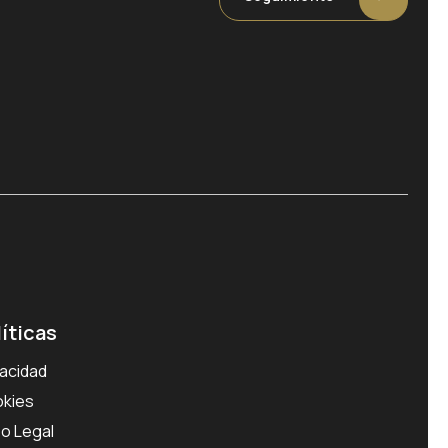
líticas
vacidad
kies
so Legal