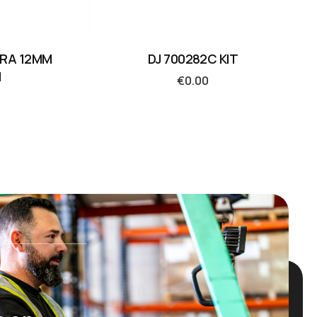
ORA 12MM
DJ 700282C KIT
M
€
0.00