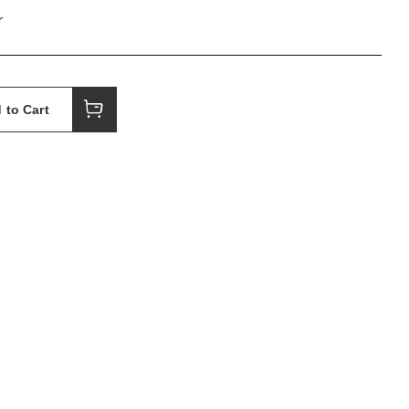
r
 to Cart