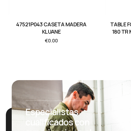
47521P043 CASETA MADERA
TABLE F
KLUANE
180 TR
€
0.00
Especialistas
cualificados con