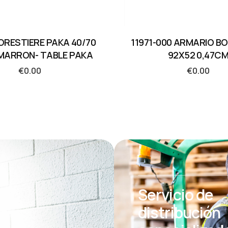
ORESTIERE PAKA 40/70
11971-000 ARMARIO B
 MARRON- TABLE PAKA
92X52 0,47C
€
0.00
€
0.00
Servicio de
distribución