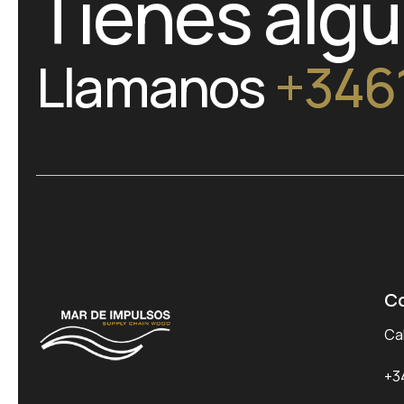
Tienes alg
Llamanos
+346
C
Cal
+3