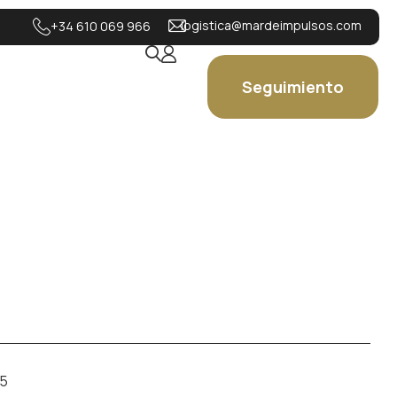
logistica@mardeimpulsos.com
+34 610 069 966
Seguimiento
25