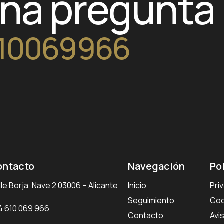
una pregunta
10069966
ontacto
Navegación
Po
le Borja, Nave 2 03006 – Alicante
Inicio
Pri
Seguimiento
Coo
4 610 069 966
Contacto
Avi