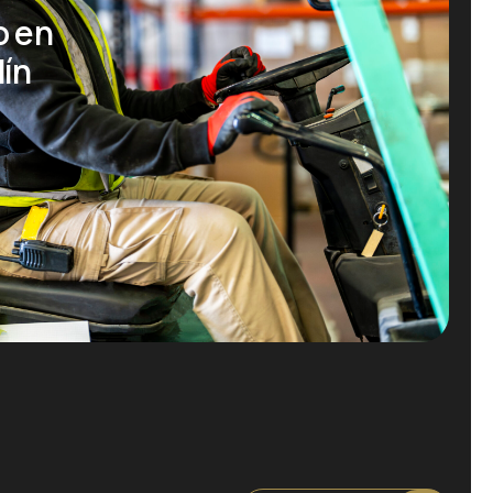
o en
dín