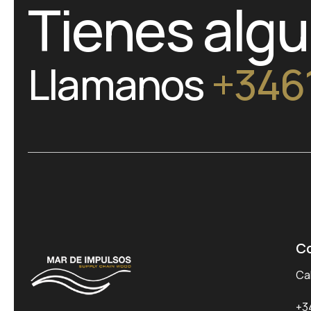
Tienes alg
Llamanos
+346
C
Cal
+3