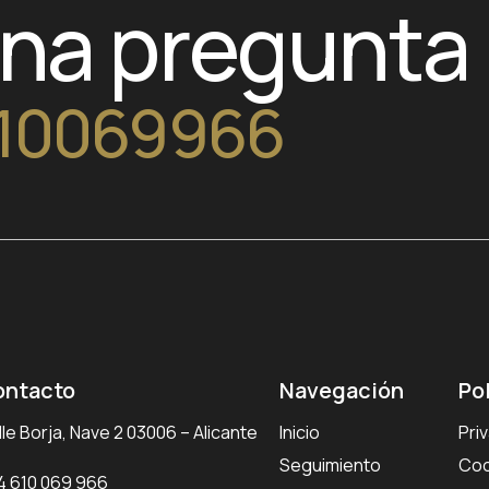
una pregunta
10069966
ontacto
Navegación
Po
le Borja, Nave 2 03006 – Alicante
Inicio
Pri
Seguimiento
Coo
4 610 069 966