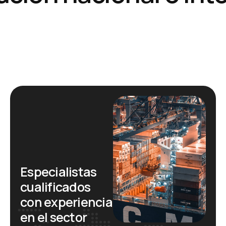
E
s
p
e
c
i
a
l
i
s
t
a
s
c
u
a
l
i
f
i
c
a
d
o
s
c
o
n
e
x
p
e
r
i
e
n
c
i
a
e
n
e
l
s
e
c
t
o
r