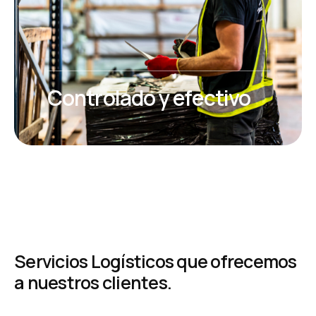
Controlado y efectivo
S
e
r
v
i
c
i
o
s
L
o
g
í
s
t
i
c
o
s
q
u
e
o
f
r
e
c
e
m
o
s
a
n
u
e
s
t
r
o
s
c
l
i
e
n
t
e
s
.