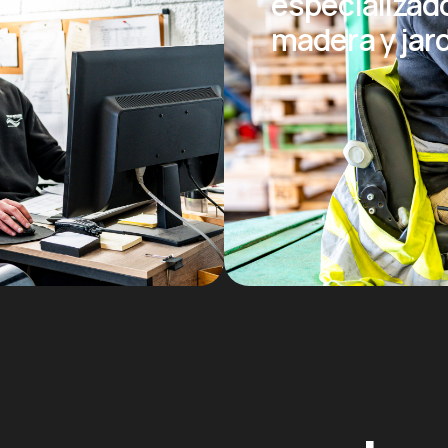
especializad
madera y jar