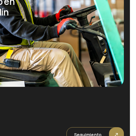
o en
dín
Seguimiento