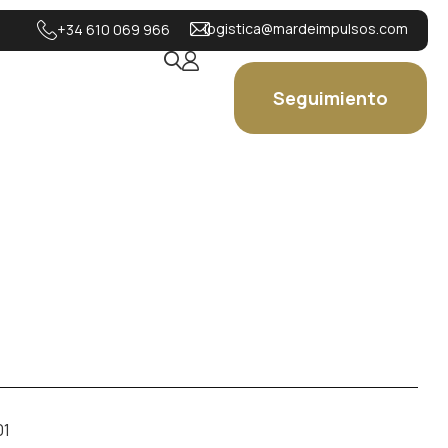
logistica@mardeimpulsos.com
+34 610 069 966
Seguimiento
01