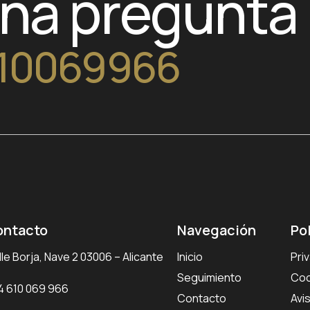
una pregunta
10069966
ontacto
Navegación
Po
le Borja, Nave 2 03006 – Alicante
Inicio
Pri
Seguimiento
Coo
4 610 069 966
Contacto
Avi