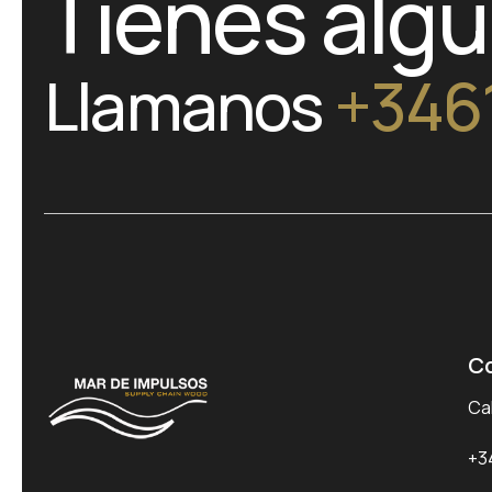
Tienes alg
Llamanos
+346
C
Cal
+3