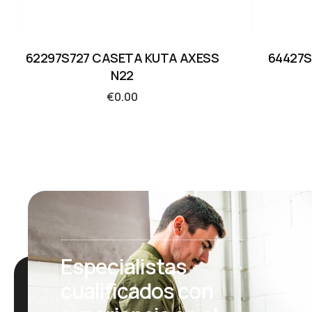
62297S727 CASETA KUTA AXESS
64427
N22
€
0.00
Especialistas
cualificados con