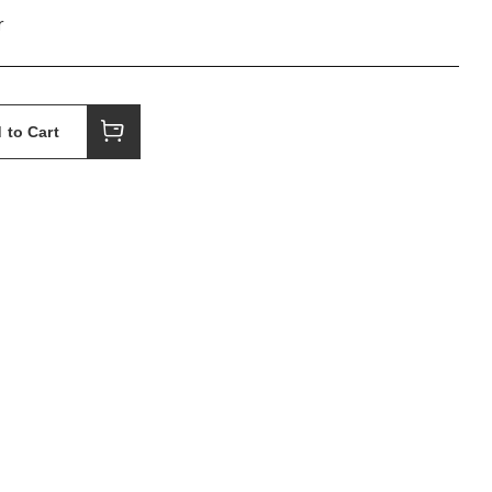
r
 to Cart