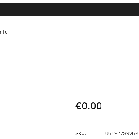
ente
€
0.00
SKU:
065977S926-