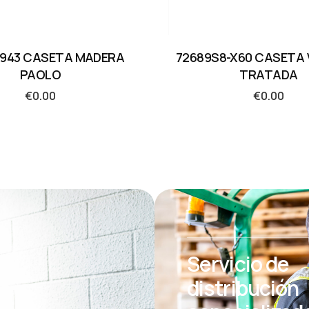
S943 CASETA MADERA
72689S8-X60 CASETA 
PAOLO
TRATADA
€
0.00
€
0.00
Servicio de
distribución