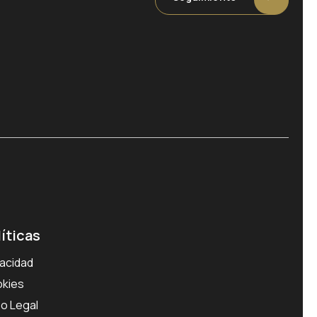
líticas
vacidad
kies
so Legal