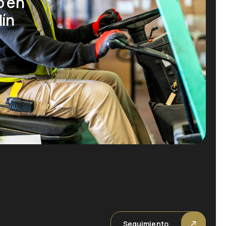
o en
dín
Seguimiento