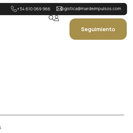
logistica@mardeimpulsos.com
+34 610 069 966
Seguimiento
5