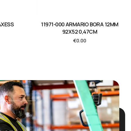
AXESS
11971-000 ARMARIO BORA 12MM
92X52 0,47CM
€
0.00