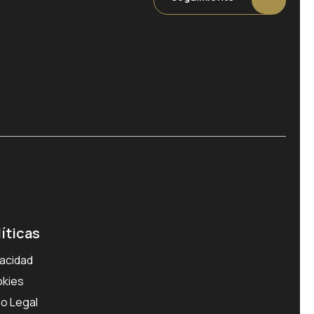
líticas
vacidad
kies
so Legal