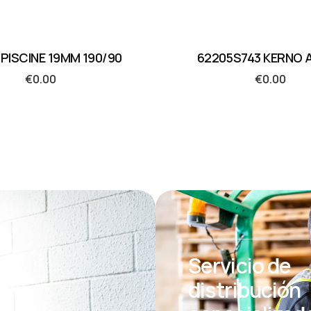
PISCINE 19MM 190/90
62205S743 KERNO 
€
0.00
€
0.00
Servicio de
distribución