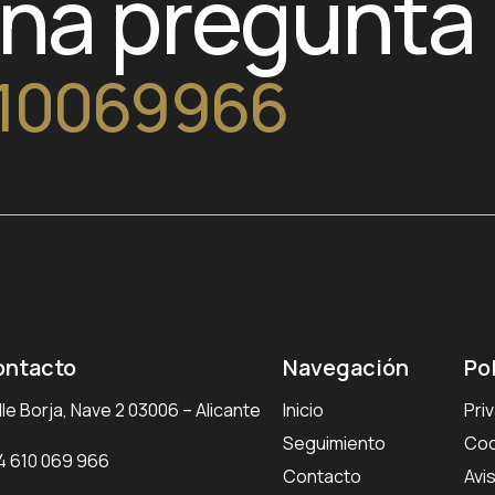
una pregunta
10069966
ontacto
Navegación
Po
le Borja, Nave 2 03006 – Alicante
Inicio
Pri
Seguimiento
Coo
4 610 069 966
Contacto
Avi