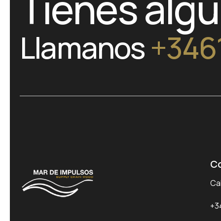
Tienes alg
Llamanos
+346
C
Cal
+3