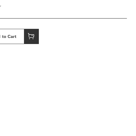
r
 to Cart