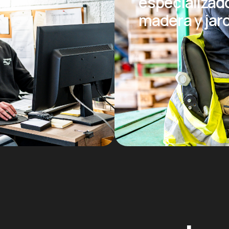
especializad
madera y jar