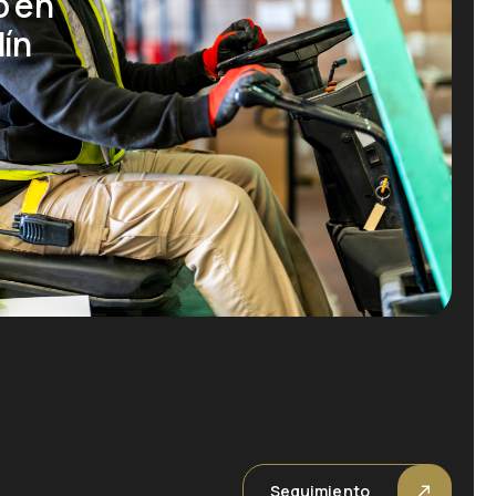
o en
dín
Seguimiento