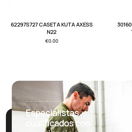
62297S727 CASETA KUTA AXESS
30160
N22
€
0.00
Especialistas
cualificados con