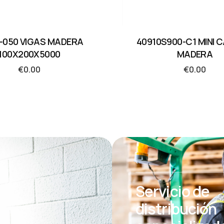
-050 VIGAS MADERA
40910S900-C1 MINI 
100X200X5000
MADERA
€
0.00
€
0.00
Servicio de
distribución