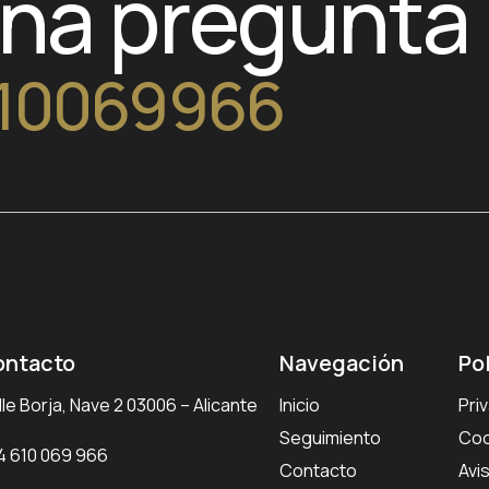
una pregunta
10069966
ontacto
Navegación
Po
le Borja, Nave 2 03006 – Alicante
Inicio
Pri
Seguimiento
Coo
4 610 069 966
Contacto
Avi