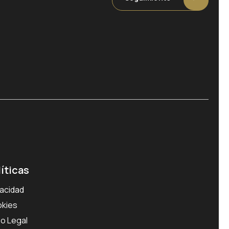
líticas
vacidad
kies
so Legal