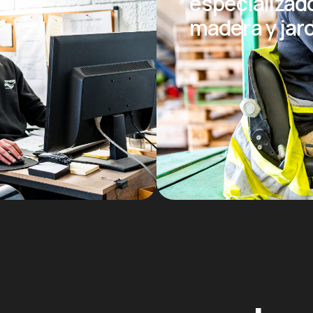
especializad
madera y jar