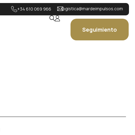
logistica@mardeimpulsos.com
+34 610 069 966
Seguimiento
1