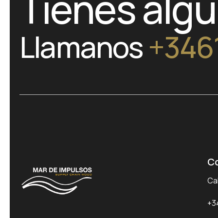
Tienes alg
Llamanos
+346
C
Cal
+3