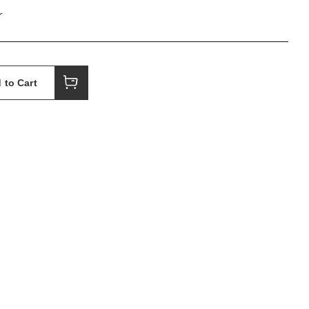
r
 to Cart