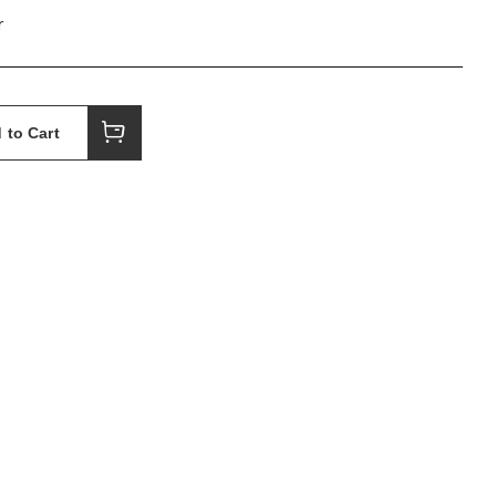
r
 to Cart