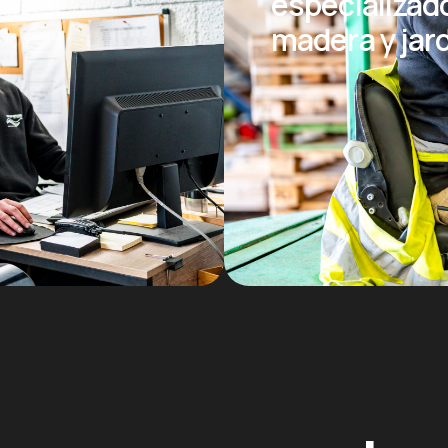
especializad
madera y jar