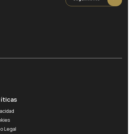
líticas
vacidad
kies
so Legal