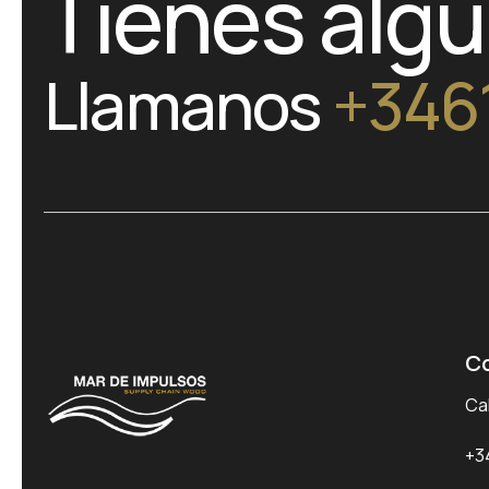
Tienes alg
Llamanos
+346
C
Cal
+3