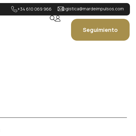
logistica@mardeimpulsos.com
+34 610 069 966
Seguimiento
1