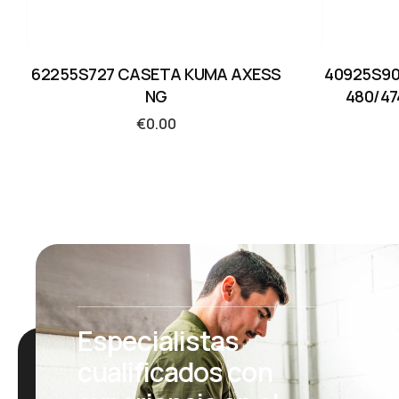
62255S727 CASETA KUMA AXESS
40925S90
NG
480/47
€
0.00
Especialistas
cualificados con