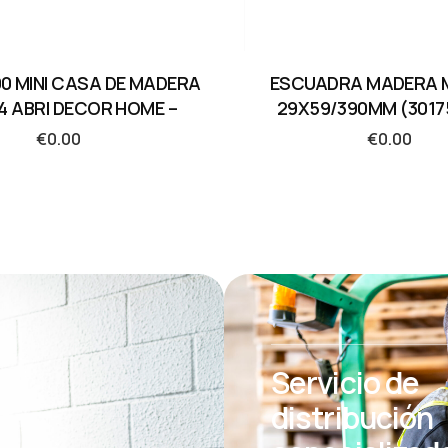
0 MINI CASA DE MADERA
ESCUADRA MADERA 
4 ABRI DECOR HOME –
29X59/390MM (3017
€
0.00
€
0.00
Servicio de
distribución