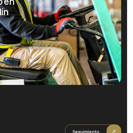
o en
dín
Seguimiento