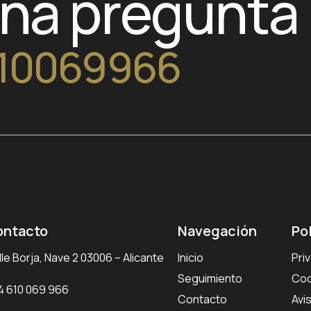
una pregunta
10069966
ontacto
Navegación
Po
le Borja, Nave 2 03006 – Alicante
Inicio
Pri
Seguimiento
Coo
4 610 069 966
Contacto
Avi