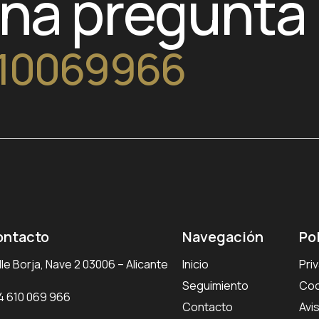
una pregunta
10069966
ontacto
Navegación
Po
le Borja, Nave 2 03006 – Alicante
Inicio
Pri
Seguimiento
Coo
4 610 069 966
Contacto
Avi