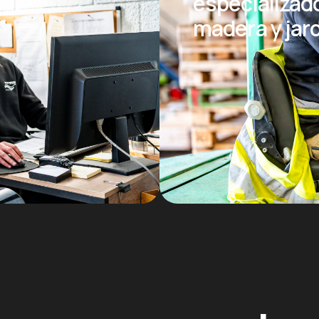
especializad
madera y jar