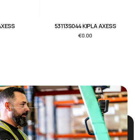
AXESS
53113S044 KIPLA AXESS
€
0.00