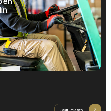
o en
dín
Seguimiento