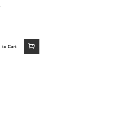
r
 to Cart