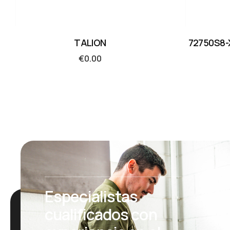
TALION
72750S8-
€
0.00
Especialistas
cualificados con