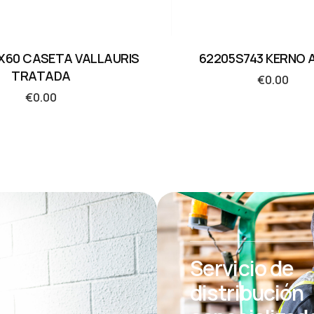
X60 CASETA VALLAURIS
62205S743 KERNO 
TRATADA
€
0.00
€
0.00
Servicio de
distribución