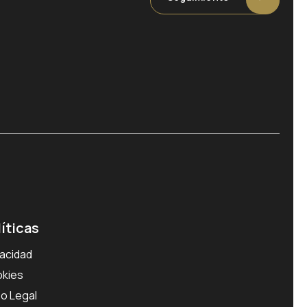
líticas
vacidad
kies
so Legal