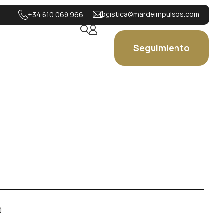
logistica@mardeimpulsos.com
+34 610 069 966
Seguimiento
0