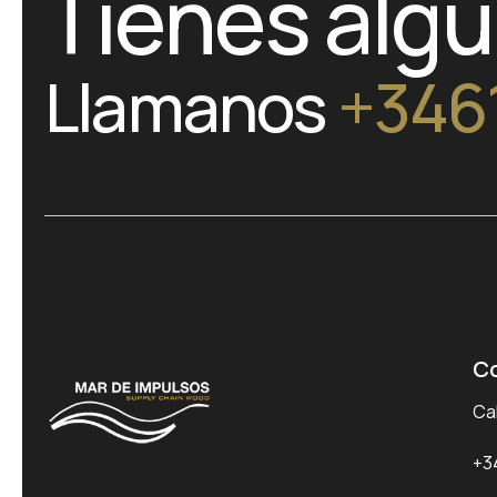
Tienes alg
Llamanos
+346
C
Cal
+3