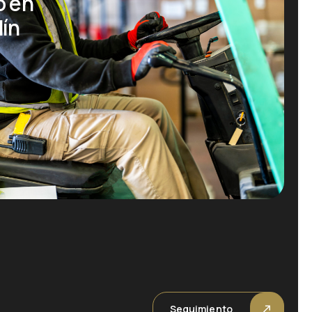
o en
dín
Seguimiento