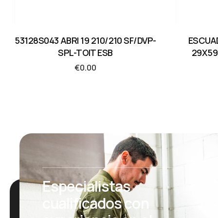
53128S043 ABRI 19 210/210 SF/DVP-
ESCUA
SPL-TOIT ESB
29X59
€
0.00
Especialistas
cualificados con