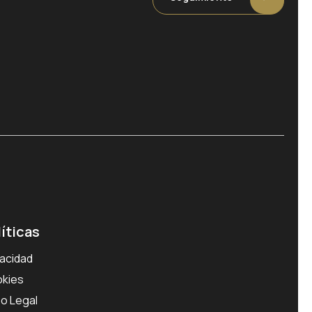
líticas
vacidad
kies
so Legal