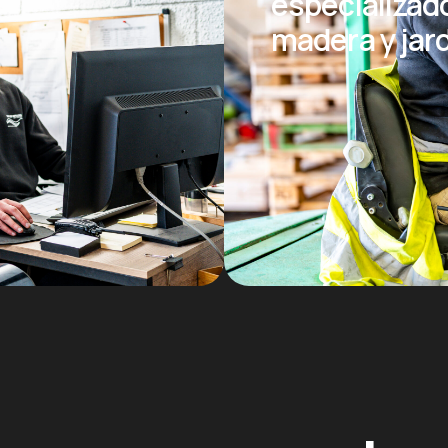
especializad
madera y jar