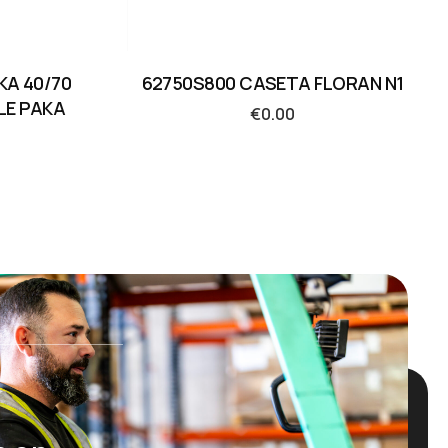
KA 40/70
62750S800 CASETA FLORAN N1
LE PAKA
€
0.00