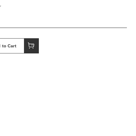
r
 to Cart