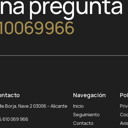
una pregunta
10069966
ontacto
Navegación
Po
le Borja, Nave 2 03006 – Alicante
Inicio
Pri
Seguimiento
Coo
4 610 069 966
Contacto
Avi