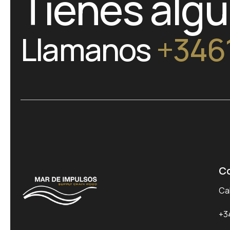
Tienes alg
Llamanos
+346
C
Cal
+3