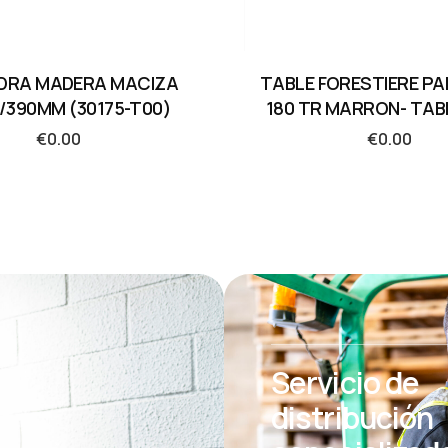
DRA MADERA MACIZA
TABLE FORESTIERE PA
/390MM (30175-T00)
180 TR MARRON- TAB
€
0.00
€
0.00
Servicio de
distribución