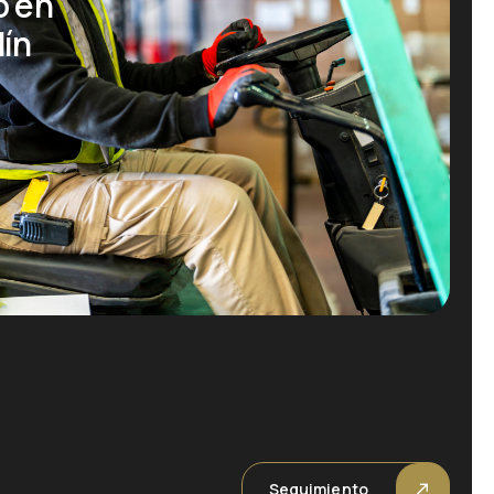
o en
dín
Seguimiento