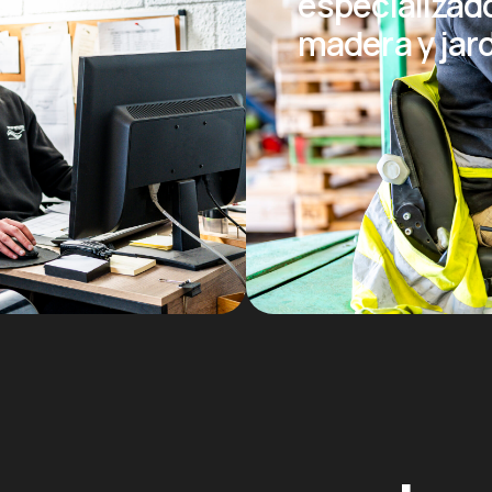
especializad
madera y jar