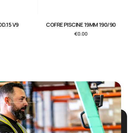
D.15 V9
COFRE PISCINE 19MM 190/90
€
0.00