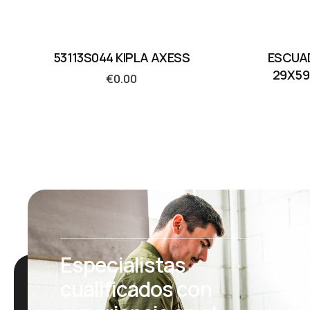
53113S044 KIPLA AXESS
ESCUA
29X59
€
0.00
Especialistas
cualificados con