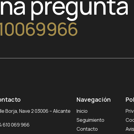
una pregunta
10069966
ontacto
Navegación
Po
le Borja, Nave 2 03006 – Alicante
Inicio
Pri
Seguimiento
Coo
4 610 069 966
Contacto
Avi