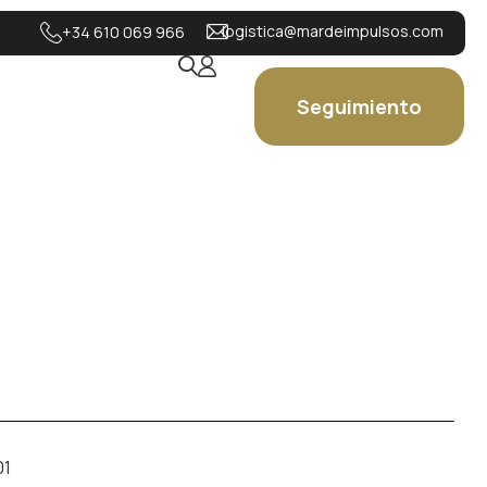
logistica@mardeimpulsos.com
+34 610 069 966
Seguimiento
01