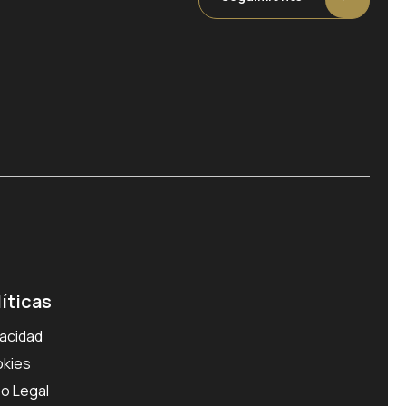
líticas
vacidad
kies
so Legal