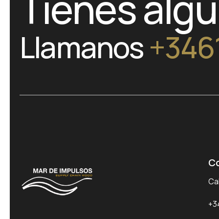
Tienes alg
Llamanos
+346
C
Cal
+3