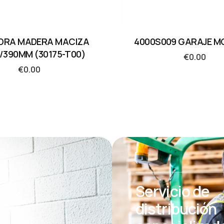
DRA MADERA MACIZA
4000S009 GARAJE MO
/390MM (30175-T00)
€
0.00
€
0.00
Servicio de
distribución