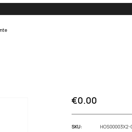
ente
€
0.00
SKU:
HOS00003X2-