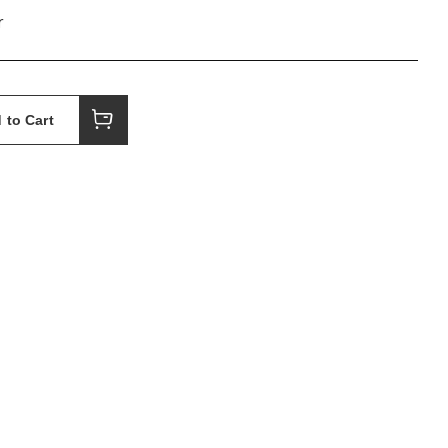
r
 to Cart