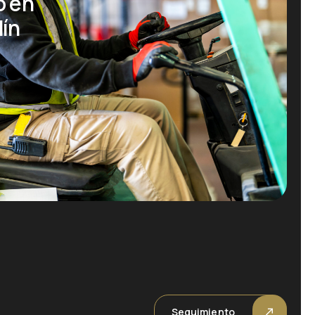
o en
dín
Seguimiento