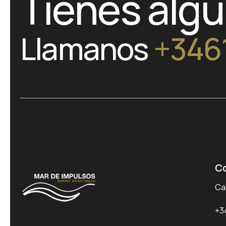
Tienes alg
Llamanos
+346
C
Cal
+3