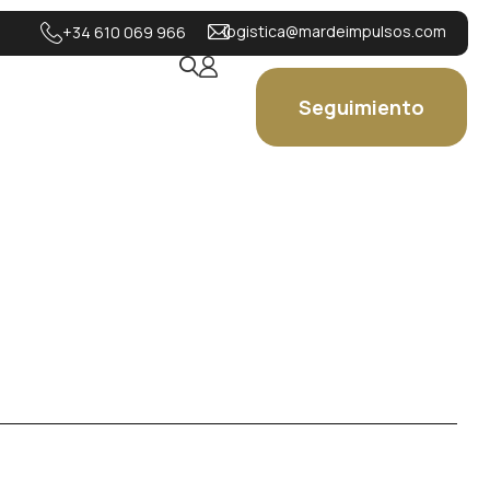
logistica@mardeimpulsos.com
+34 610 069 966
Seguimiento
1