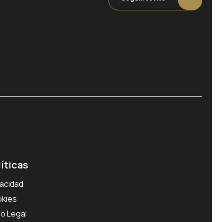
líticas
vacidad
kies
so Legal