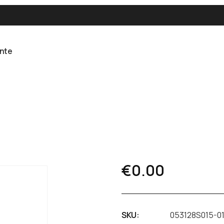
ente
€
0.00
SKU:
053128S015-0