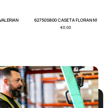
VALERIAN
62750S800 CASETA FLORAN N1
€
0.00