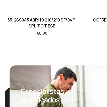
53128S043 ABRI 19 210/210 SF/DVP-
COFRE 
SPL-TOIT ESB
€
0.00
Especialistas
cualificados con