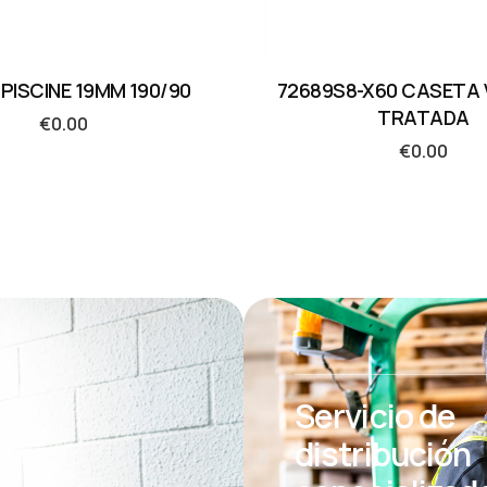
PISCINE 19MM 190/90
72689S8-X60 CASETA 
TRATADA
€
0.00
€
0.00
Servicio de
distribución