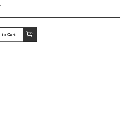
r
 to Cart