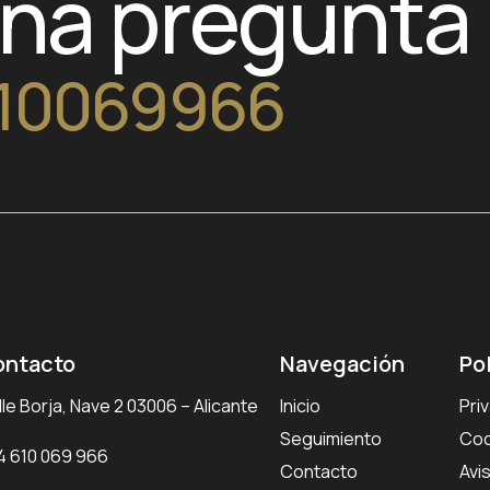
una pregunta
10069966
ontacto
Navegación
Po
le Borja, Nave 2 03006 – Alicante
Inicio
Pri
Seguimiento
Coo
4 610 069 966
Contacto
Avi