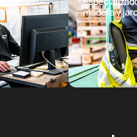
especializad
madera y jar