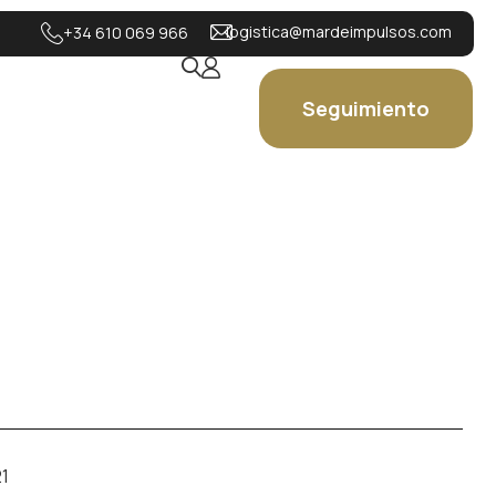
logistica@mardeimpulsos.com
+34 610 069 966
Seguimiento
1