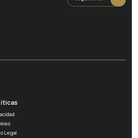
líticas
vacidad
kies
so Legal