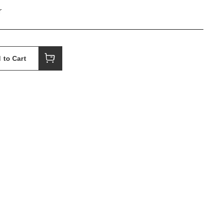
r
 to Cart