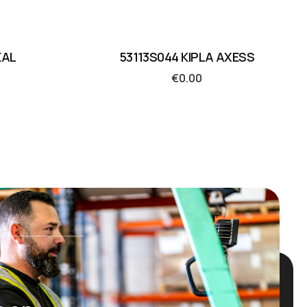
EAL
53113S044 KIPLA AXESS
€
0.00