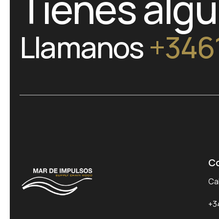
Tienes alg
Llamanos
+346
C
Cal
+3