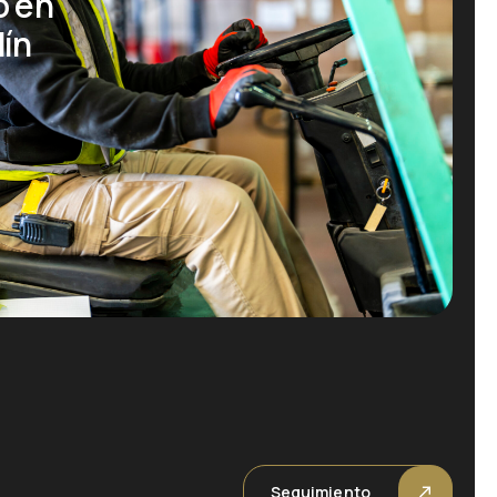
o en
dín
Seguimiento