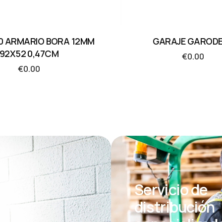
00 ARMARIO BORA 12MM
GARAJE GAROD
92X52 0,47CM
€
0.00
€
0.00
Servicio de
distribución