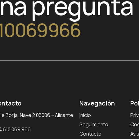
una pregunta
10069966
ontacto
Navegación
Po
le Borja, Nave 2 03006 – Alicante
Inicio
Pri
Seguimiento
Coo
4 610 069 966
Contacto
Avi