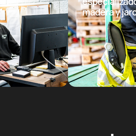
especializad
madera y jar