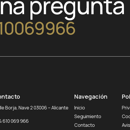
una pregunta
10069966
ontacto
Navegación
Po
le Borja, Nave 2 03006 – Alicante
Inicio
Pri
Seguimiento
Coo
4 610 069 966
Contacto
Avi