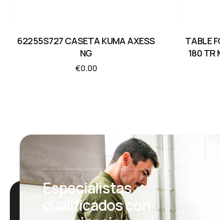
62255S727 CASETA KUMA AXESS
TABLE F
NG
180 TR
€
0.00
Especialistas
cualificados con