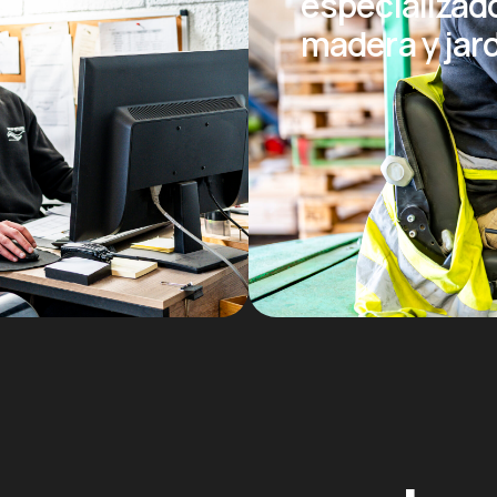
especializad
madera y jar