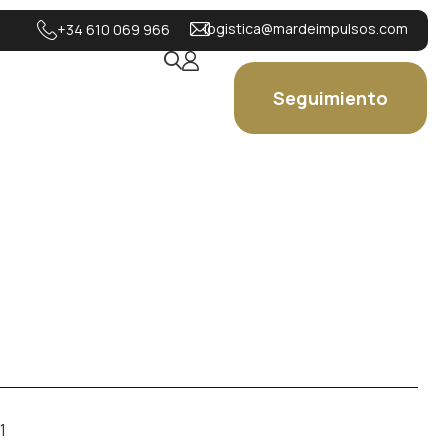
logistica@mardeimpulsos.com
+34 610 069 966
Seguimiento
1