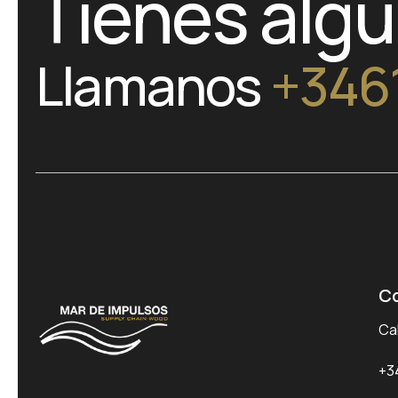
Tienes alg
Llamanos
+346
C
Cal
+3