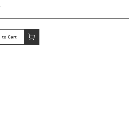
r
 to Cart