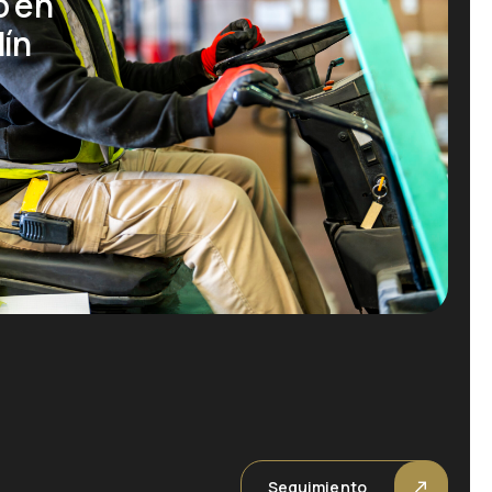
o en
dín
Seguimiento