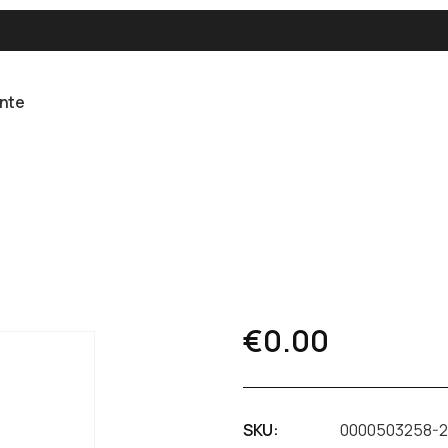
ente
€
0.00
SKU:
0000503258-2