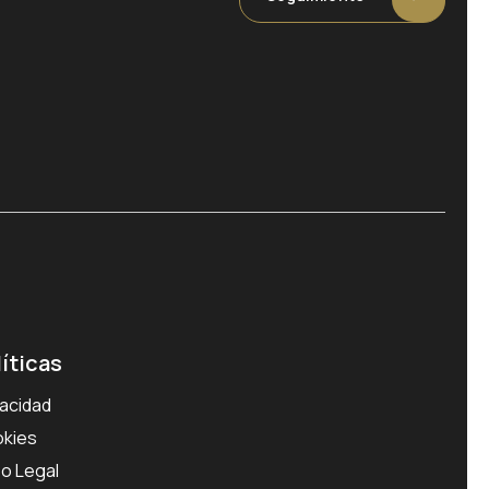
líticas
vacidad
kies
so Legal