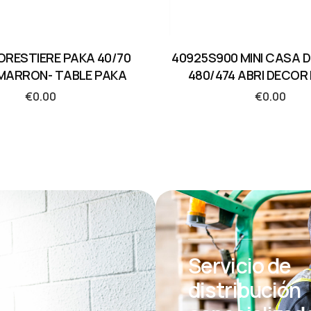
ORESTIERE PAKA 40/70
40925S900 MINI CASA 
 MARRON- TABLE PAKA
480/474 ABRI DECOR
€
0.00
€
0.00
Servicio de
distribución