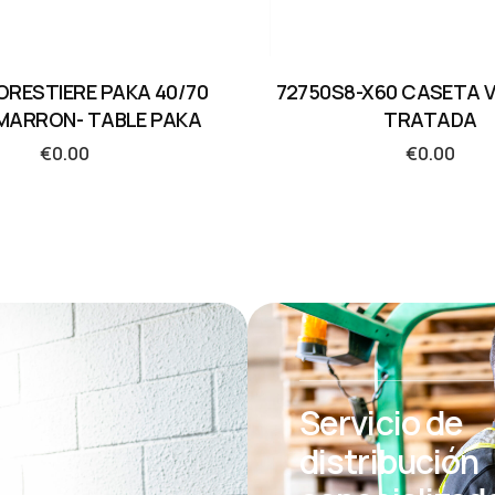
ORESTIERE PAKA 40/70
72750S8-X60 CASETA 
 MARRON- TABLE PAKA
TRATADA
€
0.00
€
0.00
Servicio de
distribución