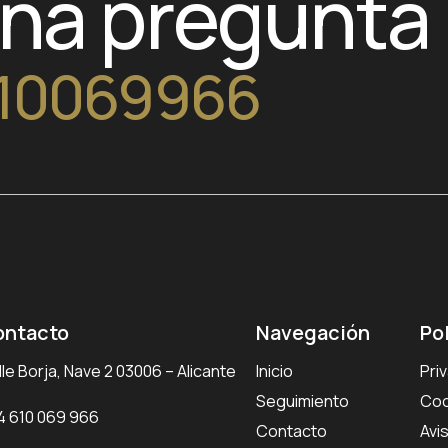
una pregunta
10069966
ontacto
Navegación
Po
le Borja, Nave 2 03006 – Alicante
Inicio
Pri
Seguimiento
Coo
4 610 069 966
Contacto
Avi