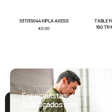
53113S044 KIPLA AXESS
TABLE F
180 TR
€
0.00
Especialistas
cualificados con