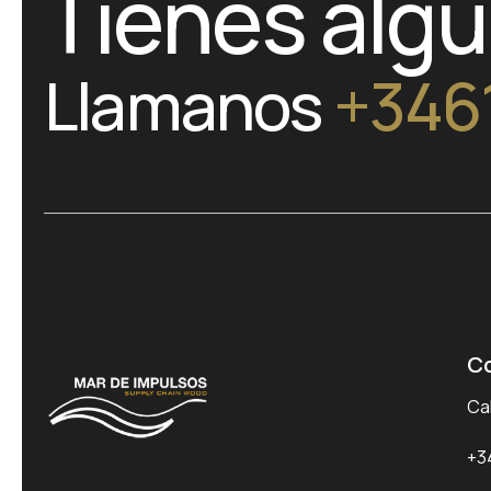
Tienes alg
Llamanos
+346
C
Cal
+3