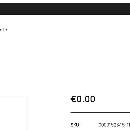
ente
€
0.00
SKU:
0000152345-1