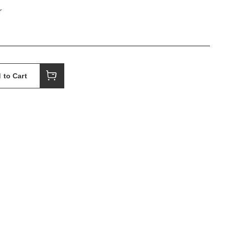
r
 to Cart