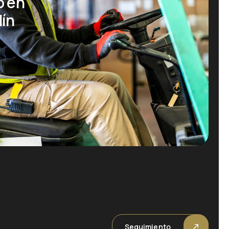
o en
dín
Seguimiento