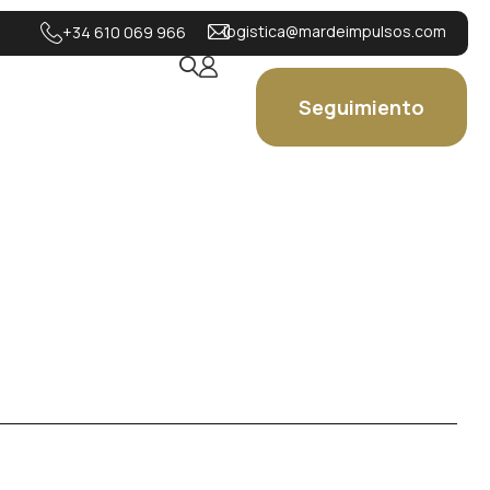
logistica@mardeimpulsos.com
+34 610 069 966
Seguimiento
1