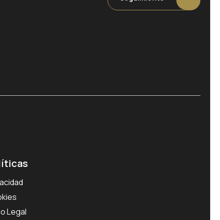
líticas
vacidad
kies
so Legal