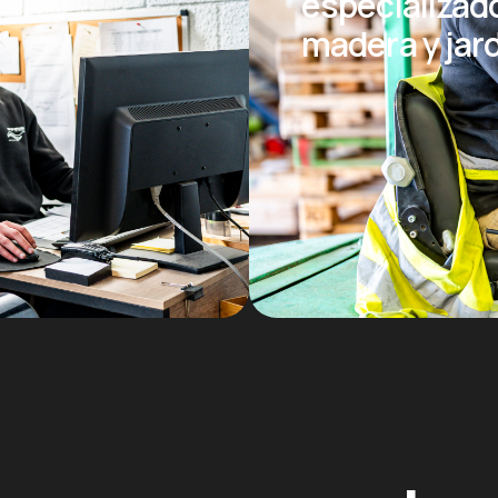
especializad
madera y jar